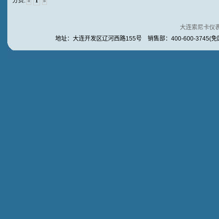
分页:
«
1
»
大连索尼卡仪
地址：大连开发区辽河西路155号 销售部：400-600-3745(免国内长